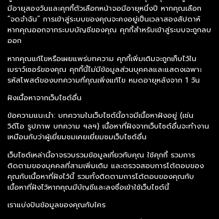
มีอายุสองวันและคุกกี้ตัวเลือกหน้าจอมีอายุหนึ่งปี หากคุณเลือก
“จดจำฉัน” การเข้าสู่ระบบของคุณจะคงอยู่เป็นเวลาสองสัปดาห์
หากคุณออกจากระบบบัญชีของคุณ คุกกี้สำหรับเข้าสู่ระบบจะถูกลบ
ออก
หากคุณแก้ไขหรือเผยแพร่บทความ คุกกี้เพิ่มเติมจะถูกเก็บไว้ใน
เบราว์เซอร์ของคุณ คุกกี้นี้ไม่มีข้อมูลส่วนบุคคลและแสดงเฉพาะ
รหัสโพสต์ของบทความที่คุณเพิ่งแก้ไข หมดอายุหลังจาก 1 วัน
ฝังเนื้อหาจากเว็บไซต์อื่น
ข้อความแนะนำ: บทความในเว็บไซต์นี้อาจมีเนื้อหาฝังอยู่ (เช่น
วิดีโอ รูปภาพ บทความ ฯลฯ) เนื้อหาที่ฝังจากเว็บไซต์อื่นจะทำงาน
เหมือนกับว่าผู้เยี่ยมชมเคยเยี่ยมชมเว็บไซต์อื่น
เว็บไซต์เหล่านี้อาจรวบรวมข้อมูลเกี่ยวกับคุณ ใช้คุกกี้ รวมการ
ติดตามของบุคคลที่สามเพิ่มเติม และตรวจสอบการโต้ตอบของ
คุณกับเนื้อหาที่ฝังไว้นี้ รวมทั้งติดตามการโต้ตอบของคุณกับ
เนื้อหาที่ฝังไว้หากคุณมีบัญชีและลงชื่อเข้าใช้เว็บไซต์นี้
เราแบ่งปันข้อมูลของคุณกับใคร