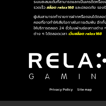
ระบบสะสมแต้มที่สามารถแลกเป็นเครดิตหรือของ
รวดเร็ว
สล็อต relax168
และปลอดภัย รองรับ
ผู้เล่นสามารถทำรายการฝากหรือถอนได้ตลอด 2
คอยที่อาจทำให้เสียโอกาสในการเดิมพัน อีกทั้ง
ให้บริการตลอด 24 ชั่วโมงผ่านช่องทางต่าง ๆ 
ต่าง ๆ ได้ตลอดเวลา
เว็บสล็อต relax168
Privacy Policy
Site map