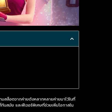
มเกมสล็อตจากค่ายดังหลากหลายค่ายมาไว้ในที่
ทันสมัย และฟีเจอร์พิเศษที่ช่วยเพิ่มโอกาสใน