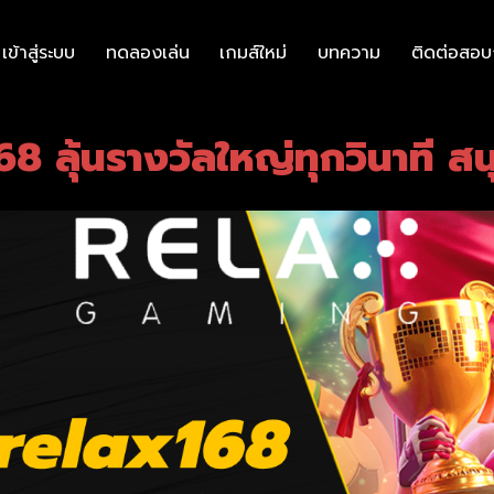
เข้าสู่ระบบ
ทดลองเล่น
เกมส์ใหม่
บทความ
ติดต่อสอ
8 ลุ้นรางวัลใหญ่ทุกวินาที ส