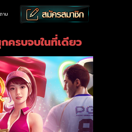
บถาม
นุกครบจบในที่เดียว