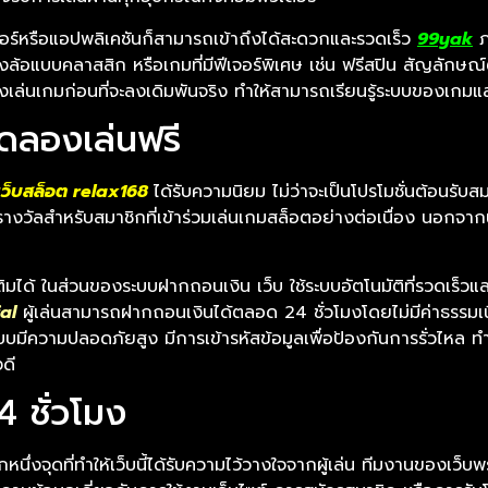
์เซอร์หรือแอปพลิเคชันก็สามารถเข้าถึงได้สะดวกและรวดเร็ว
99yak
ภ
วงล้อแบบคลาสสิก หรือเกมที่มีฟีเจอร์พิเศษ เช่น ฟรีสปิน สัญลักษ
งเล่นเกมก่อนที่จะลงเดิมพันจริง ทำให้สามารถเรียนรู้ระบบของเกมแล
ดลองเล่นฟรี
เว็บสล็อต relax168
ได้รับความนิยม ไม่ว่าจะเป็นโปรโมชั่นต้อนรับส
รางวัลสำหรับสมาชิกที่เข้าร่วมเล่นเกมสล็อตอย่างต่อเนื่อง นอกจากน
ิมได้ ในส่วนของระบบฝากถอนเงิน เว็บ ใช้ระบบอัตโนมัติที่รวดเร็ว
al
ผู้เล่นสามารถฝากถอนเงินได้ตลอด 24 ชั่วโมงโดยไม่มีค่าธรรมเ
ีความปลอดภัยสูง มีการเข้ารหัสข้อมูลเพื่อป้องกันการรั่วไหล ทำให
ดี
 ชั่วโมง
ีกหนึ่งจุดที่ทำให้เว็บนี้ได้รับความไว้วางใจจากผู้เล่น ทีมงานของเว