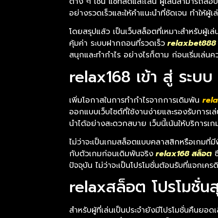
ต่าง ๆ เช่น แชทสดและไลน์ ผู้เล่นสามารถสอบ
อย่างรวดเร็วและให้คำแนะนำที่ชัดเจน ทำให้ผู้เล
โดยสรุปแล้ว เป็นเว็บสล็อตที่เหมาะสำหรับผู้เล
คุ้มค่า ระบบฝากถอนที่รวดเร็ว
relaxbet888
สนุกและทำกำไร อย่างไรก็ตาม ก่อนเริ่มเล่นควร
relax168 เข้า สู่ ระบบ 
เพิ่มโอกาสในการทำกำไรจากการเดิมพัน
rela
ออกแบบเว็บไซต์ที่ใช้งานง่ายและรองรับการเล่
นำได้อย่างสะดวกสบาย เว็บนี้เน้นให้บริการ
ไม่ว่าจะเป็นเกมสล็อตแบบคลาสสิกหรือเกมที่มี
กับตัวเกมก่อนเดิมพันจริง
relax168 สล็อต
ซ
ปัจจุบัน ไม่ว่าจะเป็นโปรโมชั่นต้อนรับที่แจกเ
relaxสล็อต โปรโมชั่นสุ
สำหรับผู้ที่เล่นเป็นประจำยังมีโปรโมชั่นคืนยอด