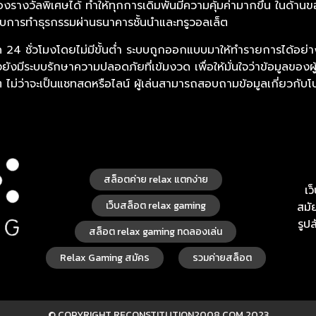
รางวัลพิเศษได้ ทำให้ทุกการเดิมพันมีความคุ้มค่ามากขึ้น ในด้านข
การทำธุรกรรมผ่านธนาคารชั้นนำและทรูวอลเล็ต
4 ชั่วโมงโดยไม่มีขั้นต่ำ ระบบถูกออกแบบมาให้ทำรายการได้อย่า
ยังมีระบบรักษาความปลอดภัยที่เข้มงวด เพื่อให้มั่นใจว่าข้อมูลของผู
ไม่ว่าจะเป็นแชทสดหรือไลน์ ผู้เล่นสามารถสอบถามข้อมูลเกี่ยวกับโ
สล็อตค่าย relax แตกง่าย
เว
เว็บสล็อต relax gaming
สมั
รูป
สล็อต relax gaming ทดลองเล่น
Relax Gaming สมัคร
รวมค่ายสล็อต
© COPYRIGHT RECONSTITUTION2008.COM 2023